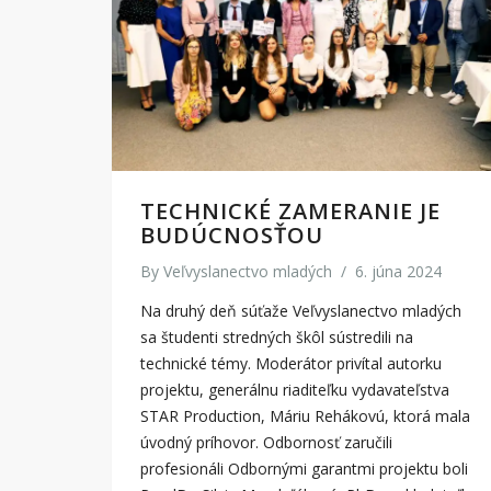
TECHNICKÉ ZAMERANIE JE
BUDÚCNOSŤOU
By
Veľvyslanectvo mladých
/
6. júna 2024
Na druhý deň súťaže Veľvyslanectvo mladých
sa študenti stredných škôl sústredili na
technické témy. Moderátor privítal autorku
projektu, generálnu riaditeľku vydavateľstva
STAR Production, Máriu Rehákovú, ktorá mala
úvodný príhovor. Odbornosť zaručili
profesionáli Odbornými garantmi projektu boli