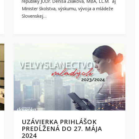
republiky JUDr. Denisa Žiláková, MBA, LL.M. aj
Minister školstva, výskumu, vývoja a mládeže
Slovenskej…
UZÁVIERKA PRIHLÁŠOK
PREDĹŽENÁ DO 27. MÁJA
2024