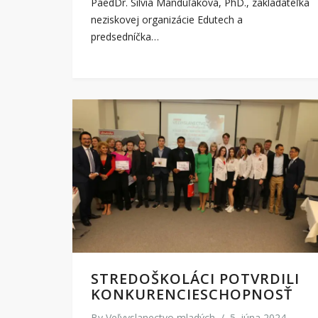
PaedDr. Silvia Manduľáková, PhD., zakladateľka
neziskovej organizácie Edutech a
predsedníčka…
STREDOŠKOLÁCI POTVRDILI
KONKURENCIESCHOPNOSŤ
By
Veľvyslanectvo mladých
/
5. júna 2024