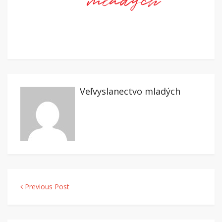
Veľvyslanectvo mladých
Navigácia v článku
Previous Post