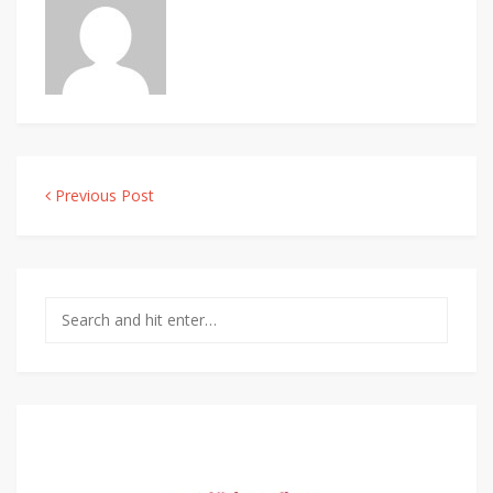
Navigácia v článku
Previous Post