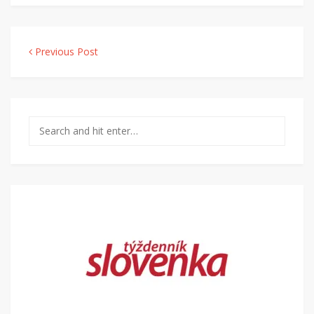
Navigácia v článku
Previous Post