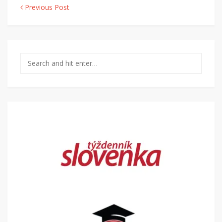
Navigácia v článku
Previous Post