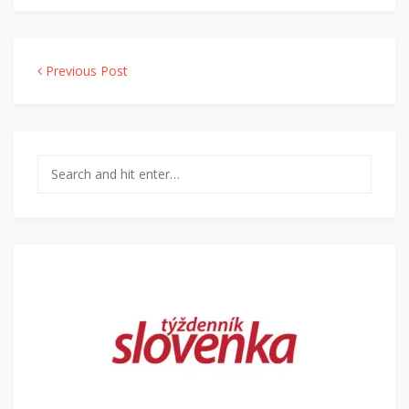
Navigácia v článku
Previous Post