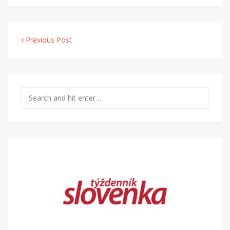
Navigácia v článku
Previous Post