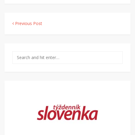
Navigácia v článku
Previous Post