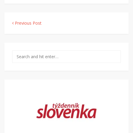
Navigácia v článku
Previous Post