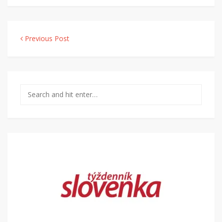
Navigácia v článku
Previous Post