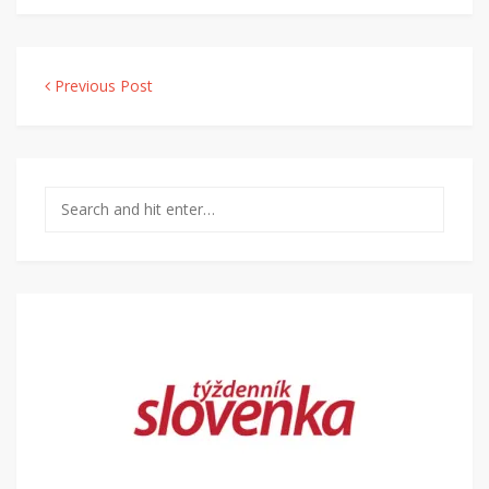
Navigácia v článku
Previous Post