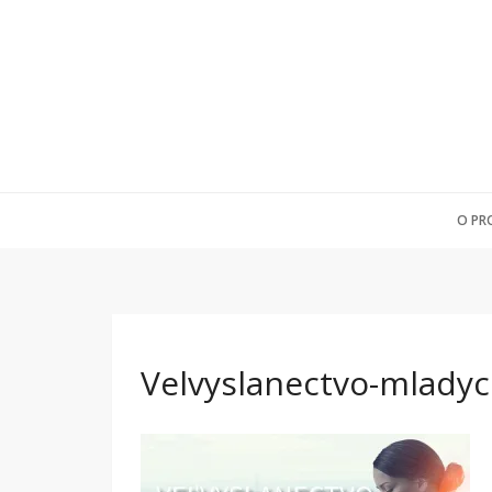
O PR
Velvyslanectvo-mlady